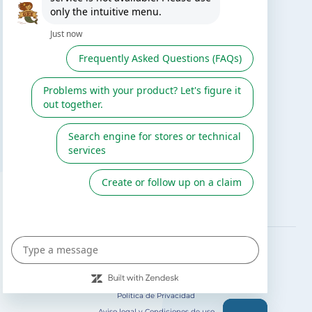
El blog de Gre
Buscar instalador
Servicio de postventa
Catálogo Gre / Zodiac
Fluidra
Cátalogo digital 2026
SÍGUENOS EN
Política de Privacidad
Aviso legal y Condiciones de uso