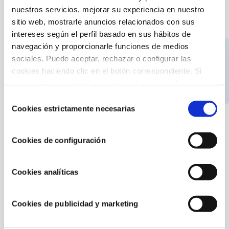
nuestros servicios, mejorar su experiencia en nuestro
sitio web, mostrarle anuncios relacionados con sus
Equipamiento
intereses según el perfil basado en sus hábitos de
navegación y proporcionarle funciones de medios
Características producto:
sociales. Puede aceptar, rechazar o configurar las
Cubierta isotérmica para piscinas ovaladas de
cookies haciendo clic en el botón correspondiente. Si
1000 x 550 cm
desea obtener más información sobre el uso de cookies,
consulte nuestra
Política de cookies
, disponible en el
Contribuye a mantener la piscina libre de
Selección
suciedad
footer de este sitio web.
Cookies estrictamente necesarias
de
Ayuda a conservar la temperatura del agua
consentimiento
Fácil de poner y sacar en la temporada de baño
Cookies de configuración
Flota sobre el agua
Medida cubierta: 995 x 545 cm
Cookies analíticas
Espesor cubierta: 180 micrones
Material: polietileno
Cookies de publicidad y marketing
Color: azul
Referencia: CPROV1020