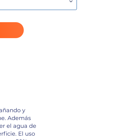
bañando y
che. Además
er el agua de
ficie. El uso