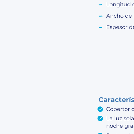
Longitud 
Ancho de 
Espesor d
Caracterí
Cobertor 
La luz sol
noche gra