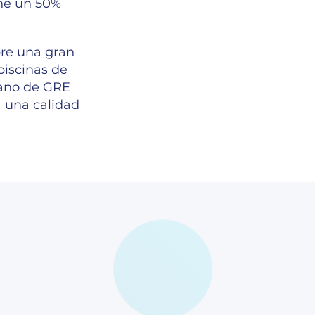
one un 50%
bre una gran
piscinas de
rano de GRE
a una calidad