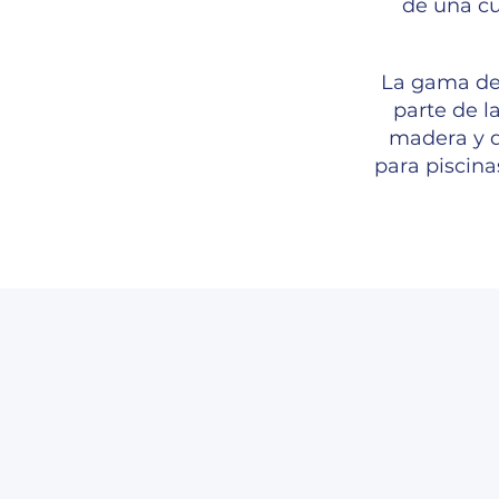
de una cu
La gama de 
parte de l
madera y d
para piscina