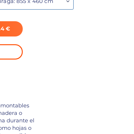
.4 €
esmontables
 madera o
na durante el
como hojas o