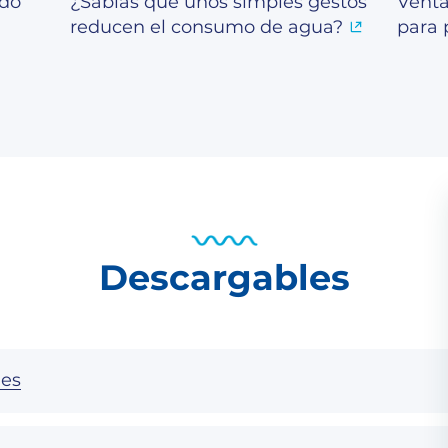
ado
¿Sabías que unos simples gestos
Venta
reducen el consumo de agua?
para 
Descargables
nes