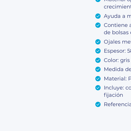
crecimient
Ayuda a m
Contiene a
de bolsas
Ojales met
Espesor: 
Color: gris
Medida de
Material:
Incluye: c
fijación
Referenci