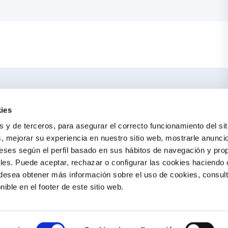
ercano
TE PUEDE IN
ies
El blog de Gre
s y de terceros, para asegurar el correcto funcionamiento del sit
Buscar instalado
s, mejorar su experiencia en nuestro sitio web, mostrarle anunci
eses según el perfil basado en sus hábitos de navegación y pro
Servicio de post
es. Puede aceptar, rechazar o configurar las cookies haciendo c
Catálogo Gre / Z
 desea obtener más información sobre el uso de cookies, consul
onible en el footer de este sitio web.
Fluidra
Cátalogo digital