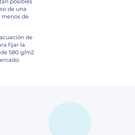
tan posibles
uso de una
5% menos de
vacuación de
a fijar la
o de 580 g/m2
mercado.