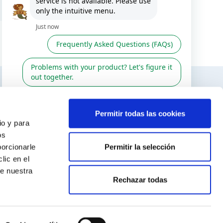
ES / IT
TERESAR
SÍGUENOS EN
Permitir todas las cookies
io y para
r
os
Permitir la selección
porcionarle
venta
lic en el
odiac
te nuestra
Rechazar todas
 2026