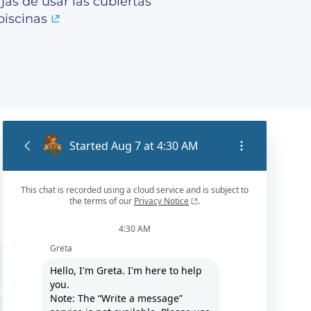
jas de usar las cubiertas
piscinas
NL / FR / PT / DE / IT / ES / EN