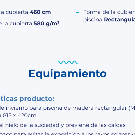
la cubierta
460 cm
Forma de la cubier
piscina
Rectangul
e la cubierta
580 g/m²
Equipamiento
sticas producto:
de invierno para piscina de madera rectangular (
 815 x 420cm
l hielo de la suciedad y previene de las caídas
paco para evitar la exposición a los rayos solares y