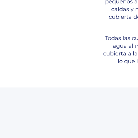
pequeños an
caídas y 
cubierta d
Todas las c
agua al m
cubierta a l
lo que 