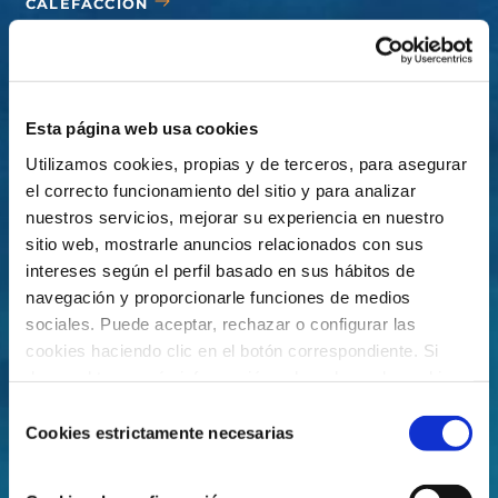
CALEFACCIÓN
CUBIERTAS
ACCESORIOS
Esta página web usa cookies
Utilizamos cookies, propias y de terceros, para asegurar
el correcto funcionamiento del sitio y para analizar
nuestros servicios, mejorar su experiencia en nuestro
sitio web, mostrarle anuncios relacionados con sus
intereses según el perfil basado en sus hábitos de
navegación y proporcionarle funciones de medios
sociales. Puede aceptar, rechazar o configurar las
cookies haciendo clic en el botón correspondiente. Si
desea obtener más información sobre el uso de cookies,
consulte nuestra
Política de cookies
, disponible en el
Selección
footer de este sitio web.
Cookies estrictamente necesarias
de
consentimiento