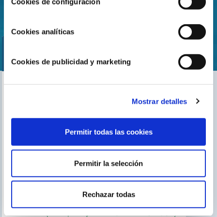
Cookies de configuración
Cookies analíticas
Cookies de publicidad y marketing
Encuentra nuestro distribuidor más cercano
Mostrar detalles
Busca tu tienda
Permitir todas las cookies
Permitir la selección
TE PUEDE INTERESAR
El blog de Gre
Buscar instalador
Rechazar todas
Servicio de postventa