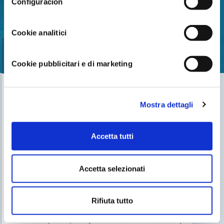
Configuracion
Cookie analitici
Cookie pubblicitari e di marketing
Encuentra nuestro distribuidor más cercano
Mostra dettagli
Busca tu tienda
Accetta tutti
Accetta selezionati
TE PUEDE INTERESAR
El blog de Gre
Buscar instalador
Rifiuta tutto
Servicio de postventa