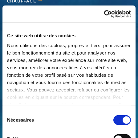
CHAUFFAGE
BÂCHES
ACCESSOIRES
Ce site web utilise des cookies.
Nous utilisons des cookies, propres et tiers, pour assurer
le bon fonctionnement du site et pour analyser nos
services, améliorer votre expérience sur notre site web,
vous montrer des annonces liées à vos intérêts en
fonction de votre profil basé sur vos habitudes de
navigation et vous fournir des fonctionnalités de médias
sociaux. Vous pouvez accepter, refuser ou configurer les
cookies en cliquant sur le bouton correspondant. Pour
plus d'informations sur l'utilisation des cookies, veuillez
consulter notre
Politique de cookies
, disponible dans le
Sélection
pied de page de ce site web.
Nécessaires
du
consentement