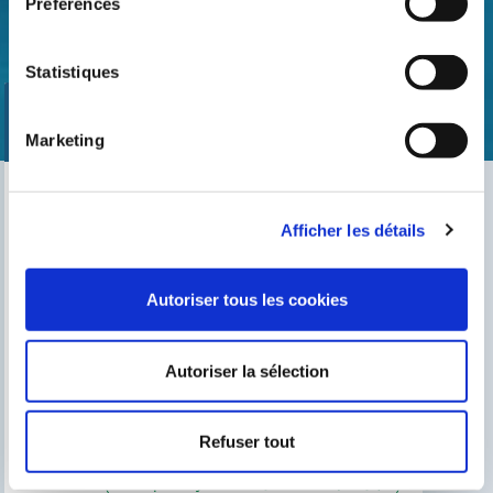
Préférences
Statistiques
Marketing
Trouvez notre distributeur le plus proche
Afficher les détails
Cherchez votre magasin
Autoriser tous les cookies
Autoriser la sélection
CECI PEUT VOUS INTÉRESSER
Le blog de Gre
Chercher un installeur
Refuser tout
Service après-vente